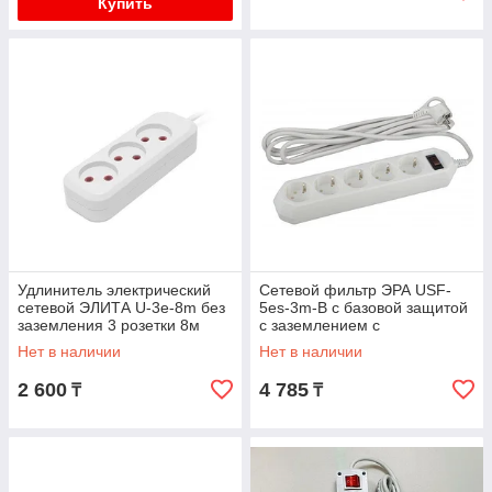
Купить
Удлинитель электрический
Сетевой фильтр ЭРА USF-
сетевой ЭЛИТА U-3e-8m без
5es-3m-B с базовой защитой
заземления 3 розетки 8м
с заземлением с
16А/2500ВТ
выключателем 5 розеток 3м
Нет в наличии
Нет в наличии
10А белый
2 600
4 785
₸
₸