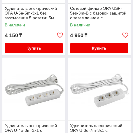
Удлинитель электрический
Сетевой фильтр ЭРА USF-
ЭРА U-5e-5m-3x1 без
5es-3m-B с базовой защитой
заземления 5 розетки 5м
с заземлением с
ПВС 3x1мм2 16А
выключателем 5 розеток 3м
В наличии
В наличии
10А черный
4 150
4 950
₸
₸
Купить
Купить
Удлинитель электрический
Удлинитель электрический
ЭРА U-4e-3m-3x1 с
ЭРА U-3e-7m-3x1 с