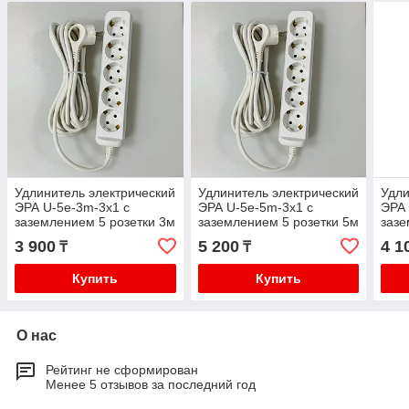
Удлинитель электрический
Удлинитель электрический
Удли
ЭРА U-5e-3m-3x1 с
ЭРА U-5e-5m-3x1 с
ЭРА 
заземлением 5 розетки 3м
заземлением 5 розетки 5м
зазе
ПВС 3x1мм2 16А
ПВС 3x1мм2 16А
ПВС
3 900
5 200
4 1
₸
₸
Купить
Купить
О нас
Рейтинг не сформирован
Менее 5 отзывов за последний год