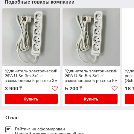
Подобные товары компании
Удлинитель электрический
Удлинитель электрический
Удли
ЭРА U-5e-3m-3x1 с
ЭРА U-5e-5m-3x1 с
розе
заземлением 5 розетки 3м
заземлением 5 розетки 5м
(Sch
ПВС 3x1мм2 16А
ПВС 3x1мм2 16А
про
3 900
5 200
18 
₸
₸
Купить
Купить
О нас
Рейтинг не сформирован
Менее 5 отзывов за последний год