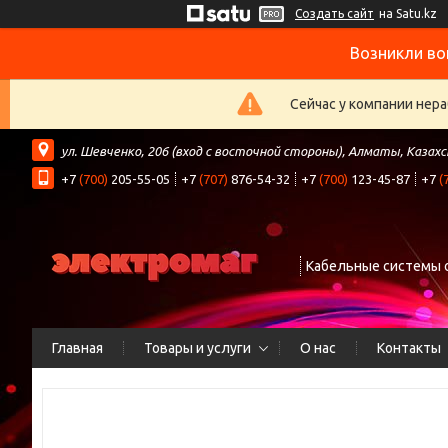
Создать сайт
на Satu.kz
Возникли во
Сейчас у компании нера
ул. Шевченко, 206 (вход с восточной стороны), Алматы, Казах
+7
(700)
205-55-05
+7
(707)
876-54-32
+7
(700)
123-45-87
+7
(
Кабельные системы 
Главная
Товары и услуги
О нас
Контакты