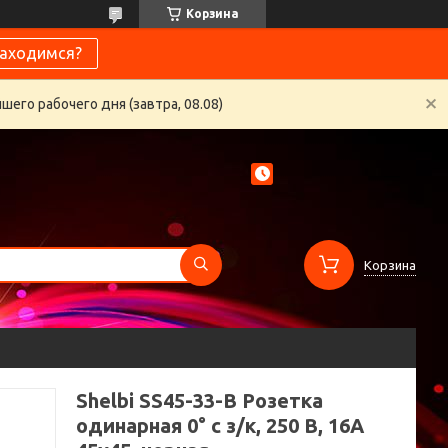
Корзина
находимся?
его рабочего дня (завтра, 08.08)
Корзина
Shelbi SS45-33-B Розетка
одинарная 0° с з/к, 250 В, 16A