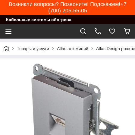
Возникли вопросы? Позвоните! Подскажем!+7
(700) 205-55-05
Кабельные системы обогрева.
Товары и услуги
Atlas алюминий
Atlas Design розе