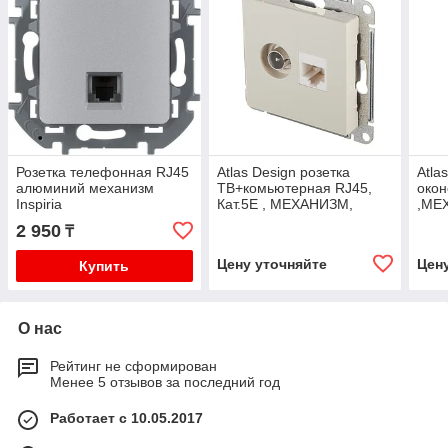
Розетка телефонная RJ45
Atlas Design розетка
Atla
алюминий механизм
ТВ+комьютерная RJ45,
окон
Inspiria
Кат.5Е , МЕХАНИЗМ,
,МЕ
скрытая установка
уста
2 950
₸
бежевый
Цену уточняйте
Цен
Купить
О нас
Рейтинг не сформирован
Менее 5 отзывов за последний год
Работает с 10.05.2017