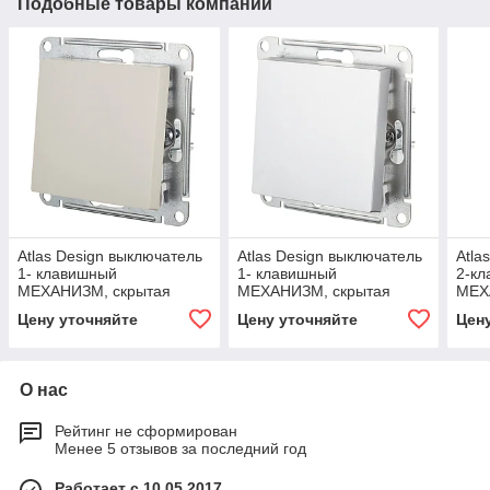
Подобные товары компании
Atlas Design выключатель
Atlas Design выключатель
Atla
1- клавишный
1- клавишный
2-кл
МЕХАНИЗМ, скрытая
МЕХАНИЗМ, скрытая
МЕХ
установка бежевый
установка алюминий
уста
Цену уточняйте
Цену уточняйте
Цен
О нас
Рейтинг не сформирован
Менее 5 отзывов за последний год
Работает с 10.05.2017