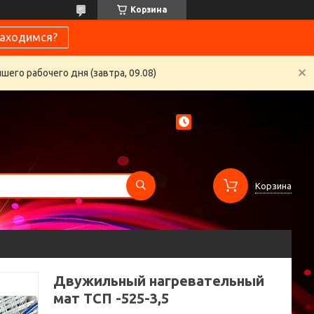
Корзина
находимся?
его рабочего дня (завтра, 09.08)
Корзина
Двужильный нагревательный
мат ТСП -525-3,5