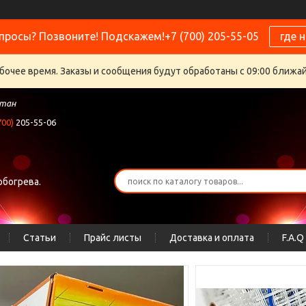
просы? Позвоните! Подскажем!+7 (700) 205-55-05
где 
бочее время. Заказы и сообщения будут обработаны с 09:00 ближайш
стан
700)
205-55-06
обогрева.
Статьи
Прайс листы
Доставка и оплата
F.A.Q