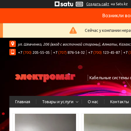
Создать сайт
на Satu.kz
Возникли во
Сейчас у компании нера
ул. Шевченко, 206 (вход с восточной стороны), Алматы, Казах
+7
(700)
205-55-05
+7
(707)
876-54-32
+7
(700)
123-45-87
+7
(
Кабельные системы 
Главная
Товары и услуги
О нас
Контакты