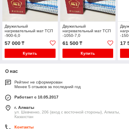
Двужильный
Двужильный
Дву
нагревательный мат ТСП
нагревательный мат ТСП
нагр
-900-6,0
-1050-7,0
-150
57 000
61 500
17 
₸
₸
Купить
Купить
О нас
Рейтинг не сформирован
Менее 5 отзывов за последний год
Работает с 10.05.2017
г. Алматы
ул. Шевченко, 206 (вход с восточной стороны), Алматы,
Казахстан
Контакты