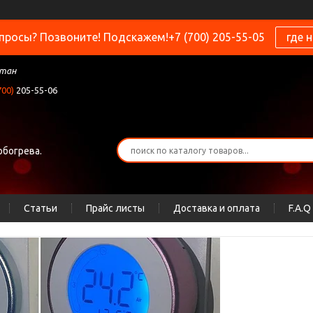
просы? Позвоните! Подскажем!+7 (700) 205-55-05
где 
стан
700)
205-55-06
обогрева.
Статьи
Прайс листы
Доставка и оплата
F.A.Q