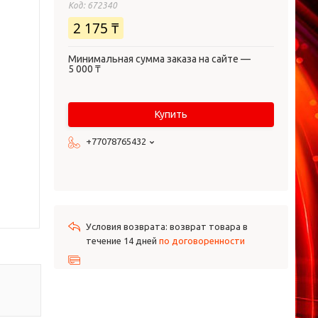
Код:
672340
2 175 ₸
Минимальная сумма заказа на сайте —
5 000 ₸
Купить
+77078765432
возврат товара в
течение 14 дней
по договоренности