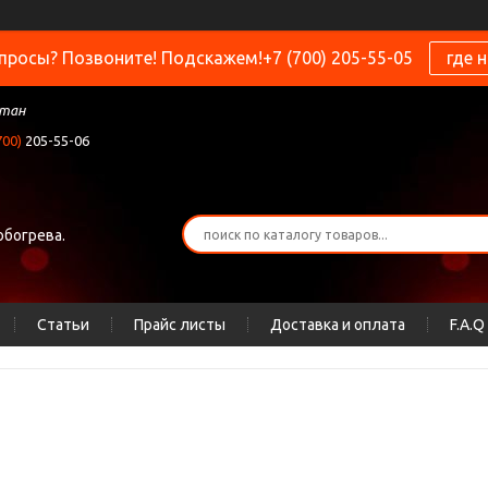
просы? Позвоните! Подскажем!+7 (700) 205-55-05
где 
стан
700)
205-55-06
обогрева.
Статьи
Прайс листы
Доставка и оплата
F.A.Q