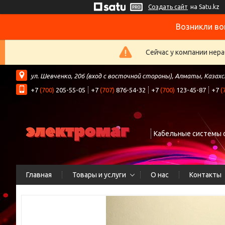
Создать сайт
на Satu.kz
Возникли во
Сейчас у компании нера
ул. Шевченко, 206 (вход с восточной стороны), Алматы, Казах
+7
(700)
205-55-05
+7
(707)
876-54-32
+7
(700)
123-45-87
+7
(
Кабельные системы 
Главная
Товары и услуги
О нас
Контакты