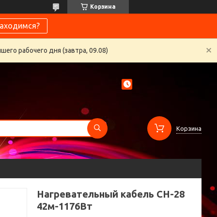
Корзина
находимся?
его рабочего дня (завтра, 09.08)
Корзина
Нагревательный кабель СН-28
42м-1176Вт