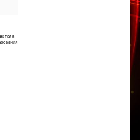
яются в
азования