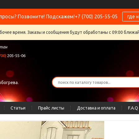
просы? Позвоните! Подскажем!+7 (700) 205-55-05
где 
бочее время. Заказы и сообщения будут обработаны с 09:00 ближайш
стан
700)
205-55-06
обогрева.
Статьи
Прайс листы
Доставка и оплата
F.A.Q