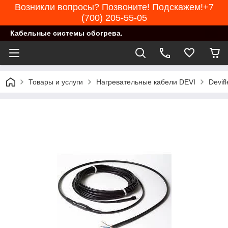
Возникли вопросы? Позвоните! Подскажем!+7
(700) 205-55-05
Кабельные системы обогрева.
Товары и услуги
Нагревательные кабели DEVI
Devif