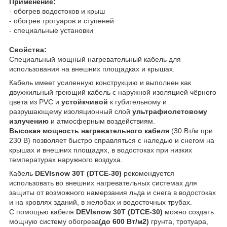
Применение:
- обогрев водостоков и крыш
- обогрев тротуаров и ступеней
- специальные установки
Свойства:
Специальный мощный нагревательный кабель для
использования на внешних площадках и крышах.
Кабель имеет усиленную конструкцию и выполнен как
двухжильный греющий кабель с наружной изоляцией чёрного
цвета из PVC и
устойкчивой
к губительному и
разрушающему изоляционный слой
ультрафиолетовому
излучению
и атмосферным воздействиям.
Высокая мощность нагревательного кабеля
(30 Вт/м при
230 В) позволяет быстро справляться с наледью и снегом на
крышах и внешних площадях, в водостоках при низких
температурах наружного воздуха.
Кабель
DEVIsnow 30T (DTCE-30)
рекомендуется
использовать во внешних нагревательных системах для
защиты от возможного намерзания льда и снега в водостоках
и на кровлях зданий, в желобах и водосточных трубах.
С помощью кабеля
DEVIsnow 30T (DTCE-30)
можно создать
мощную систему обогрева
(до 600 Вт/м
2
)
грунта, тротуара,