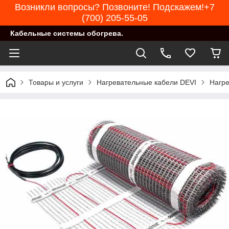
Возникли вопросы? Позвоните! Подскажем!+7
(700) 205-55-05
Кабельные системы обогрева.
Товары и услуги
Нагревательные кабели DEVI
Нагре