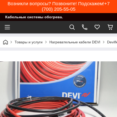
Возникли вопросы? Позвоните! Подскажем!+7
(700) 205-55-05
Кабельные системы обогрева.
Товары и услуги
Нагревательные кабели DEVI
Devif