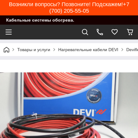
Возникли вопросы? Позвоните! Подскажем!+7
(700) 205-55-05
Кабельные системы обогрева.
Товары и услуги
Нагревательные кабели DEVI
Devif