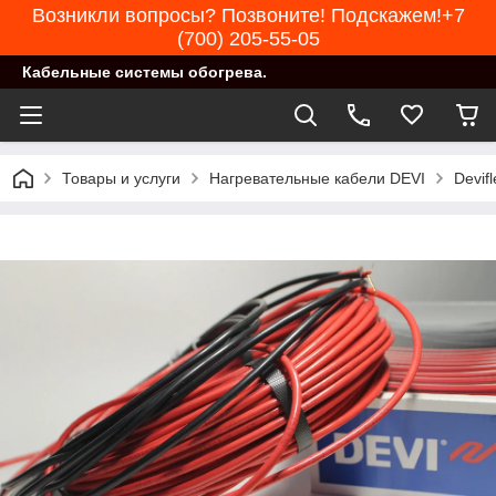
Возникли вопросы? Позвоните! Подскажем!+7
(700) 205-55-05
Кабельные системы обогрева.
Товары и услуги
Нагревательные кабели DEVI
Devif