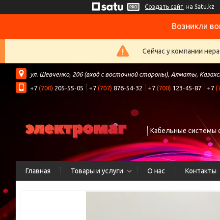
Создать сайт
на Satu.kz
Возникли во
Сейчас у компании нера
ул. Шевченко, 206 (вход с восточной стороны), Алматы, Казах
+7
(700)
205-55-05
+7
(707)
876-54-32
+7
(700)
123-45-87
+7
(
Кабельные системы 
Главная
Товары и услуги
О нас
Контакты