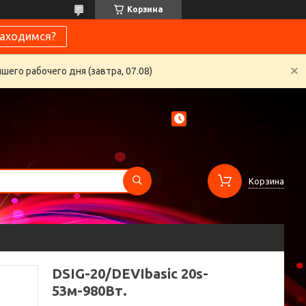
Корзина
находимся?
его рабочего дня (завтра, 07.08)
Корзина
DSIG-20/DEVIbasic 20s-
53м-980Вт.