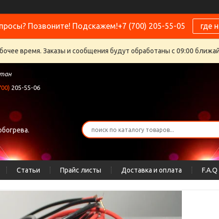
просы? Позвоните! Подскажем!+7 (700) 205-55-05
где 
бочее время. Заказы и сообщения будут обработаны с 09:00 ближайш
стан
700)
205-55-06
обогрева.
Статьи
Прайс листы
Доставка и оплата
F.A.Q