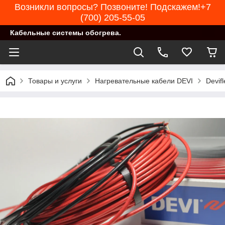
Возникли вопросы? Позвоните! Подскажем!+7
(700) 205-55-05
Кабельные системы обогрева.
Товары и услуги
Нагревательные кабели DEVI
Devif