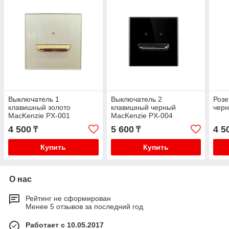
Выключатель 1
Выключатель 2
Розе
клавишный золото
клавишный черный
чер
MacKenzie PX-001
MacKenzie PX-004
4 500
5 600
4 5
₸
₸
Купить
Купить
О нас
Рейтинг не сформирован
Менее 5 отзывов за последний год
Работает с 10.05.2017