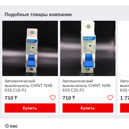
Подобные товары компании
Автоматический
Автоматический
Авто
выключатель CHINT NXB-
выключатель CHINT NXB-
вык
63S С16 Р1
63S С25 Р1
63S 
710
710
1 7
₸
₸
Купить
Купить
О нас