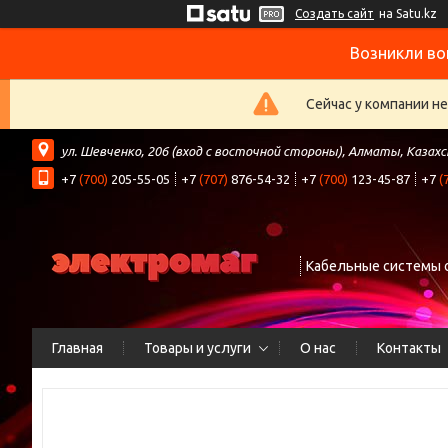
Создать сайт
на Satu.kz
Возникли во
Сейчас у компании н
ул. Шевченко, 206 (вход с восточной стороны), Алматы, Казах
+7
(700)
205-55-05
+7
(707)
876-54-32
+7
(700)
123-45-87
+7
(
Кабельные системы 
Главная
Товары и услуги
О нас
Контакты