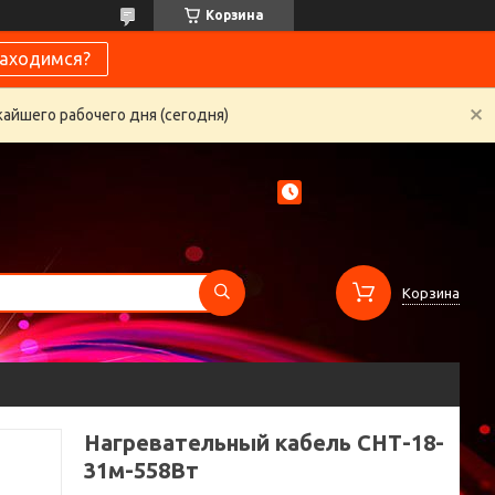
Корзина
находимся?
жайшего рабочего дня (сегодня)
Корзина
Нагревательный кабель СНТ-18-
31м-558Вт