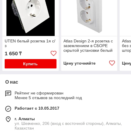
UTEN белый розетка 1я с/
Atlas Design 2-я розетка с
Atla
з
заземлением в СБОРЕ
без 
скрытой установки белый
штор
1 650
₸
бел
Цену уточняйте
Цен
Купить
О нас
Рейтинг не сформирован
Менее 5 отзывов за последний год
Работает с 10.05.2017
г. Алматы
ул. Шевченко, 206 (вход с восточной стороны), Алматы,
Казахстан