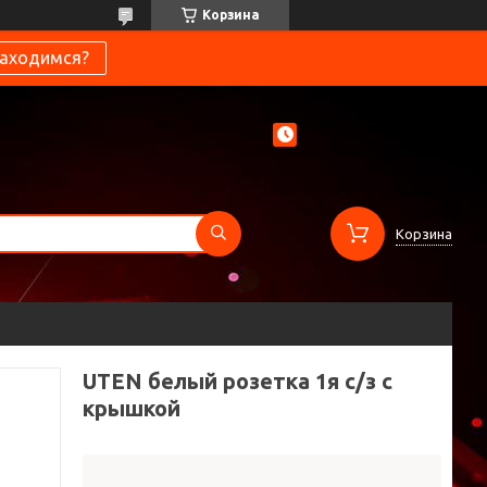
Корзина
находимся?
Корзина
UTEN белый розетка 1я с/з с
крышкой