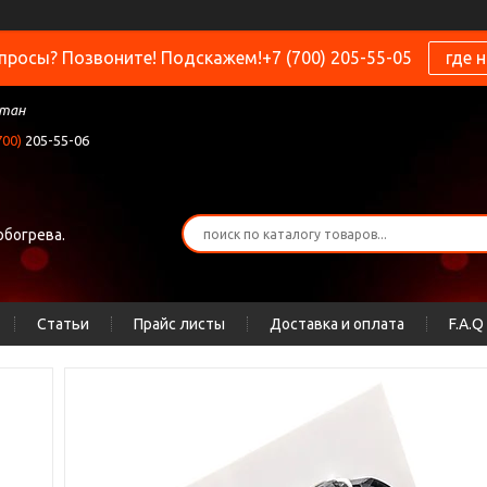
просы? Позвоните! Подскажем!+7 (700) 205-55-05
где 
стан
700)
205-55-06
обогрева.
Статьи
Прайс листы
Доставка и оплата
F.A.Q