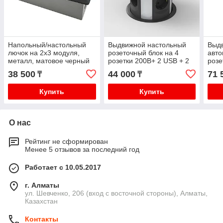
Напольный/настольный
Выдвижной настольный
Выд
лючок на 2х3 модуля,
розеточный блок на 4
авто
металл, матовое черный
розетки 200B+ 2 USB + 2
розе
RJ45+беспроводная.
розе
38 500
44 000
71 
₸
₸
зарядка, черный
1 RJ
бесп
Купить
Купить
О нас
Рейтинг не сформирован
Менее 5 отзывов за последний год
Работает с 10.05.2017
г. Алматы
ул. Шевченко, 206 (вход с восточной стороны), Алматы,
Казахстан
Контакты