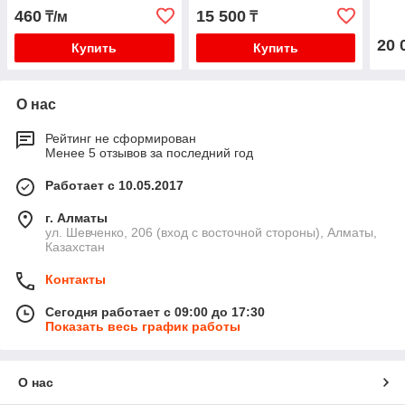
"Теплый пол №1"
460
15 500
₸/м
₸
(СТСП)-10.6-150Вт
20 
Купить
Купить
О нас
Рейтинг не сформирован
Менее 5 отзывов за последний год
Работает с 10.05.2017
г. Алматы
ул. Шевченко, 206 (вход с восточной стороны), Алматы,
Казахстан
Контакты
Сегодня работает с 09:00 до 17:30
Показать весь график работы
О нас