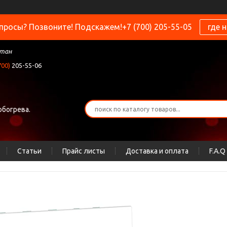
просы? Позвоните! Подскажем!+7 (700) 205-55-05
где 
стан
700)
205-55-06
обогрева.
Статьи
Прайс листы
Доставка и оплата
F.A.Q