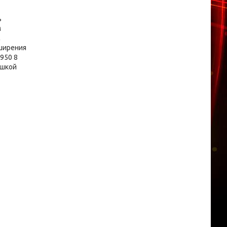
ь
м
м
сширения
950 8
ышкой