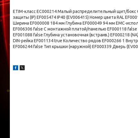
ETIM-класс EC000214 Малый распределительный щит/бокс С
защиты (IP) EF005474 IP40 (EV006415) Номер цвета RAL EF0
Ширина EF000008 184 мм Глубина EF000049 94 мм EMC-испол
EF006306 false С монтажной платой/панелью EF000118 fals
EF001088 false Глубина установочная (встраив.) EF000218 (
DIN-рейка EF001134 true Количество рядов EF000266 1 Внутр
EF006244 false Тип крышки (наружной) EF000339 Дверь (EV0