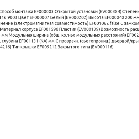
пособ монтажа EF000003 Открытой установки (EV000384) Степен
00116 9003 Цвет EF000007 Белый (EV000202) Высота EF000040 200 м
нение (электромагнитная совместимость) EF001062 false С замко
e Материал корпуса EF001596 Пластик (EV000139) Возможность ра
NA) мм Модульная ширина (общ. кол-во модульных расстояний) EF002
. глубина EF001131 (NA) мм С прозрачн. (светопрониц.) дверцой/кр
04216) Тип крышки EF009212 Закрытого типа (EV000116)