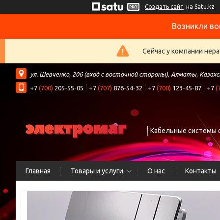
Создать сайт
на Satu.kz
Возникли во
Сейчас у компании нера
ул. Шевченко, 206 (вход с восточной стороны), Алматы, Казах
+7
(700)
205-55-05
+7
(707)
876-54-32
+7
(700)
123-45-87
+7
(
Кабельные системы 
Главная
Товары и услуги
О нас
Контакты