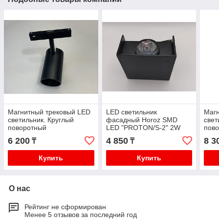
Магнитный трековый LED
LED светильник
Магн
светильник. Круглый
фасадный Horoz SMD
свет
поворотный
LED "PROTON/S-2" 2W
пов
направленный 7W 4000К
4200К IP65 настенный
нап
6 200
4 850
8 3
₸
₸
IP20
IP20
Купить
Купить
О нас
Рейтинг не сформирован
Менее 5 отзывов за последний год