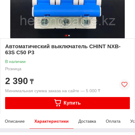
Автоматический выключатель CHINT NXB-
63S С50 Р3
В наличии
Розница
2 390
₸
Минимальная сумма заказа на сайте — 5 000 ₸
Купить
Описание
Характеристики
Доставка
Оплата
Ус