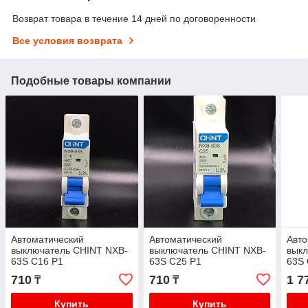
Возврат товара в течение 14 дней по договоренности
Все условия возврата
Подобные товары компании
Автоматический
Автоматический
Авто
выключатель CHINT NXB-
выключатель CHINT NXB-
вык
63S С16 Р1
63S С25 Р1
63S 
710
710
1 7
₸
₸
Купить
Купить