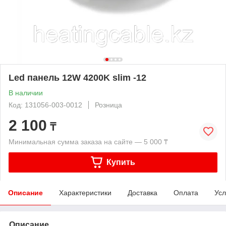
Led панель 12W 4200K slim -12
В наличии
Код: 131056-003-0012
Розница
2 100
₸
Минимальная сумма заказа на сайте — 5 000 ₸
Купить
Описание
Характеристики
Доставка
Оплата
Усл
Описание