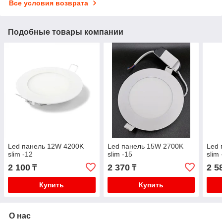
Все условия возврата
Подобные товары компании
Led панель 12W 4200K
Led панель 15W 2700K
Led 
slim -12
slim -15
slim
2 100
2 370
2 5
₸
₸
Купить
Купить
О нас