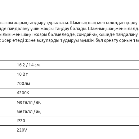
маша ішкі жарықтандыру құрылғысы. Шамның шаң мен ылғалдан қорғау
үйде пайдалану үшін жақсы таңдау болады. Шамның шаң мен ылғалд
ылығы мен шаңы жоғары бөлмелерде, сондай-ақ көшеде пайдалану
сер етеді және ақауларды тудыруы мүмкін, бұл орнату орнын та
16.2 / 14 см.
10 Вт
700лм
4200K
металл / ақ
металл / ақ
IP20
220V