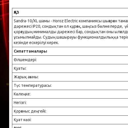
ҚАЗ
Sandra-10/XL шамы - Horoz Electric компаниясы шығарған та
дәрежесі IP20, сондықтан ол құрғақ, шаңсыз бөлмелерде, 
қорғаудың минималды дәрежесі бар, сондықтан оны ылғалд
ұсынылмайды. Судың шашырауы функционалдылыққа теріс ә
кезінде ескерілуі керек.
Сипаттамалары
Өлшемдері:
Қуаты:
Жарық ағыны:
Түс температурасы:
Көлеңке:
Негізгі:
Қорғаныс деңгейі:
Қуат көзі: