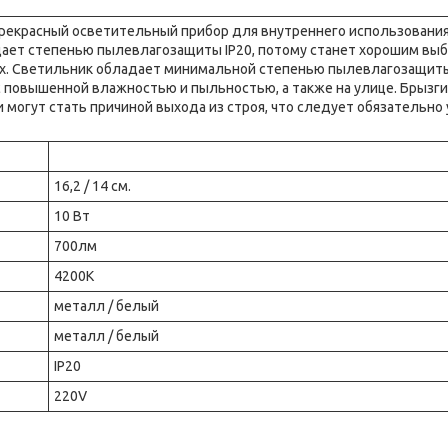
прекрасный осветительный прибор для внутреннего использования
адает степенью пылевлагозащиты IP20, потому станет хорошим вы
ах. Светильник обладает минимальной степенью пылевлагозащит
 повышенной влажностью и пыльностью, а также на улице. Брызг
могут стать причиной выхода из строя, что следует обязательно 
16,2 / 14 см.
10 Вт
700лм
4200K
металл / белый
металл / белый
IP20
220V