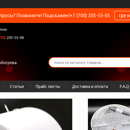
просы? Позвоните! Подскажем!+7 (700) 205-55-05
где 
стан
700)
205-55-06
обогрева.
Статьи
Прайс листы
Доставка и оплата
F.A.Q