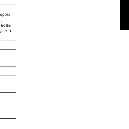
,
бором
ы,
и воды
учесть