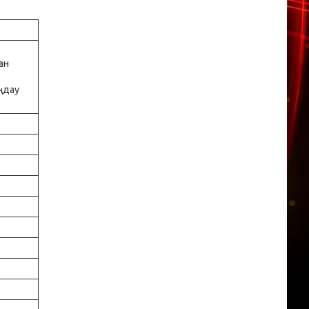
ан
ңдау