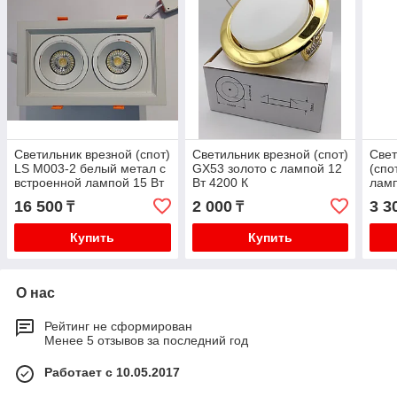
Светильник врезной (спот)
Светильник врезной (спот)
Свет
LS M003-2 белый метал с
GX53 золото с лампой 12
(спо
встроенной лампой 15 Вт
Вт 4200 К
ламп
4200 К
16 500
2 000
3 3
₸
₸
Купить
Купить
О нас
Рейтинг не сформирован
Менее 5 отзывов за последний год
Работает с 10.05.2017