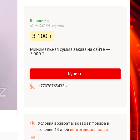
В наличии
Код:
GX888, черная
3 100 ₸
Минимальная сумма заказа на сайте —
5 000 ₸
Купить
+77078765432
возврат товара в
течение 14 дней
по договоренности