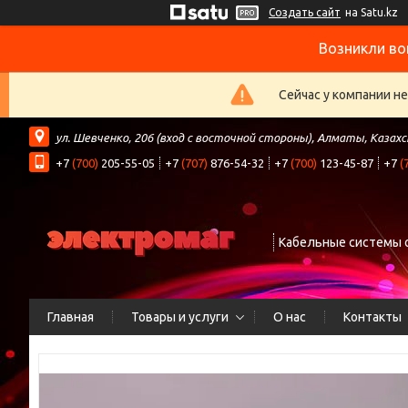
Создать сайт
на Satu.kz
Возникли во
Сейчас у компании н
ул. Шевченко, 206 (вход с восточной стороны), Алматы, Казах
+7
(700)
205-55-05
+7
(707)
876-54-32
+7
(700)
123-45-87
+7
(
Кабельные системы 
Главная
Товары и услуги
О нас
Контакты