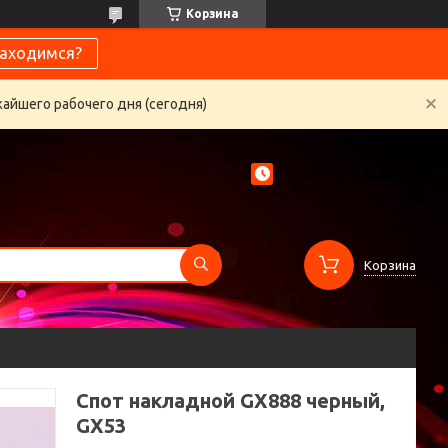
Корзина
находимся?
жайшего рабочего дня (сегодня)
Корзина
Спот накладной GX888 черный,
GX53