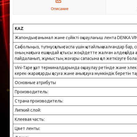
Описание
KAZ
Жапондық танымал және сүйікті оқшаулағыш лента DENKA VIN
Сақ болыңыз, түпнұсқалық таспа үшін қытайлық жалғандар бар,
оның нақтыға ешқандай қатысы жоқ. Әдетте жалған әлдеқайда а
пайдаланып, жұмыстың жоғары сапасына қол жеткізуге бол
Vini-Tape қуат терминалдарында оқшаулау ретінде және элек
керек-жарақтарды қосуға және анықтауға мүмкіндік беретін
Основные атрибуты
Производитель:
Страна производитель:
Липкий слой:
Клеевая часть:
Цвет ленты: