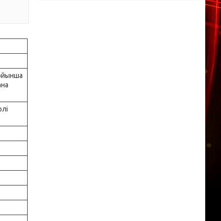
бойынша
ана
рлі