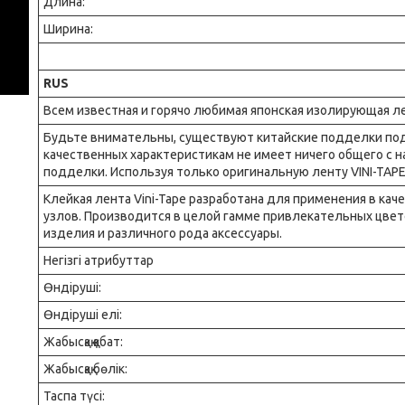
Длина:
Ширина:
RUS
Всем известная и горячо любимая японская изолирующая л
Будьте внимательны, существуют китайские подделки под 
качественных характеристикам не имеет ничего общего с 
подделки. Используя только оригинальную ленту VINI-TAPE
Клейкая лента Vini-Tape разработана для применения в ка
узлов. Производится в целой гамме привлекательных цве
изделия и различного рода аксессуары.
Негізгі атрибуттар
Өндіруші:
Өндіруші елі:
Жабысқақ қабат:
Жабысқақ бөлік:
Таспа түсі: