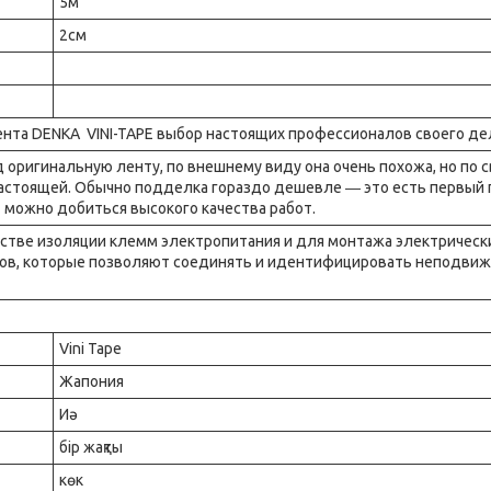
5м
2см
ента DENKA VINI-TAPE выбор настоящих профессионалов своего де
оригинальную ленту, по внешнему виду она очень похожа, но по 
настоящей. Обычно подделка гораздо дешевле ― это есть первый 
 можно добиться высокого качества работ.
честве изоляции клемм электропитания и для монтажа электрическ
тов, которые позволяют соединять и идентифицировать неподви
Vini Tape
Жапония
Иә
бір жақты
көк