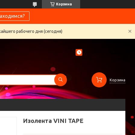
Корзина
находимся?
жайшего рабочего дня (сегодня)
Корзина
Изолента VINI TAPE