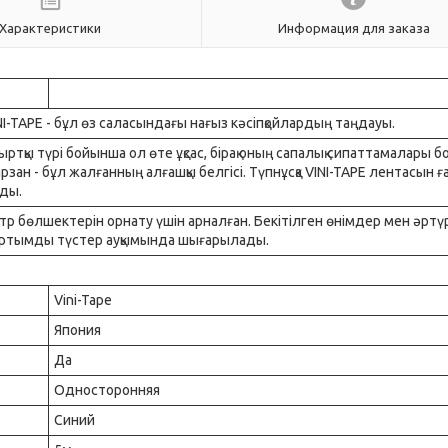
Характеристики
Информация для заказа
I-TAPE - бұл өз саласындағы нағыз кәсіпқойлардың таңдауы.
 сыртқы түрі бойынша ол өте ұқсас, бірақ оның сапалық сипаттамалары 
рзан - бұл жалғанның алғашқы белгісі. Түпнұсқа VINI-TAPE лентасын ғ
ады.
тр бөлшектерін орнату үшін арналған. Бекітілген өнімдер мен әртү
 тартымды түстер ауқымында шығарылады.
Vini-Tape
Япония
Да
Односторонняя
Синий