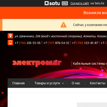
Создать сайт
на Satu.kz
Возникли во
Сейчас у компании н
ул. Шевченко, 206 (вход с восточной стороны), Алматы, Казах
+7
(700)
205-55-05
+7
(707)
876-54-32
+7
(700)
123-45-87
+7
(
Кабельные системы 
Главная
Товары и услуги
О нас
Контакты