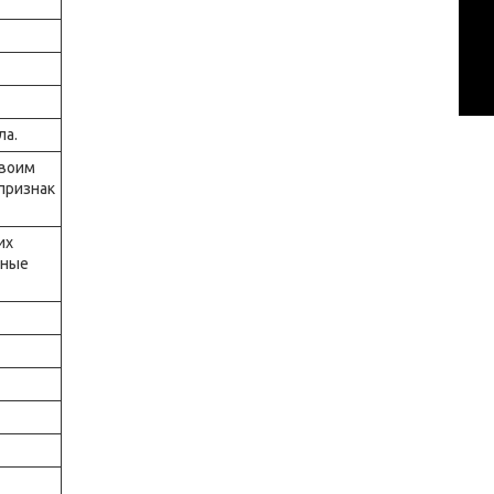
ла.
своим
признак
их
жные