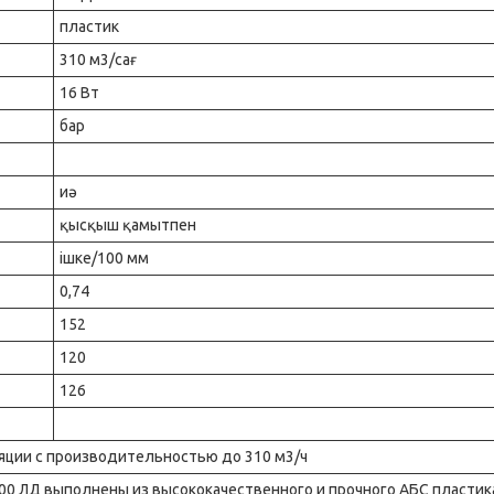
пластик
310 м3/сағ
16 Вт
бар
иә
қысқыш қамытпен
ішке/100 мм
0,74
152
120
126
ции с производительностью до 310 м3/ч
00 ЛД выполнены из высококачественного и прочного АБС пластик