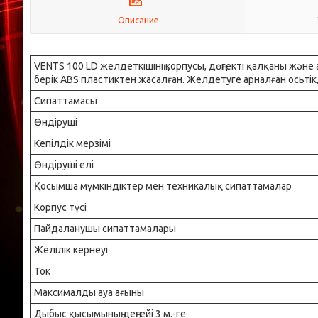
Описание
VENTS 100 LD желдеткішінің корпусы, дөңгекті қалқаны және
берік ABS пластиктен жасалған. Желдетуге арналған осьтік
Сипаттамасы
Өндіруші
Кепілдік мерзімі
Өндіруші елі
Қосымша мүмкіндіктер мен техникалық сипаттамалар
Корпус түсі
Пайдаланушы сипаттамалары
Желілік кернеуі
Ток
Максималды ауа ағыны
Дыбыс қысымының деңгейі 3 м.-ге