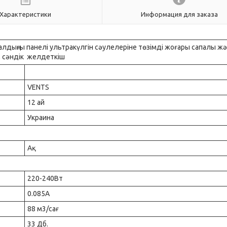
Характеристики
Информация для заказа
 алдыңғы панелі ультракүлгін сәулелеріне төзімді жоғары сапалы ж
, сәндік желдеткіш
VENTS
12 ай
Украина
Ақ
220-240Вт
0.085А
88 м3/сағ
33 Дб.