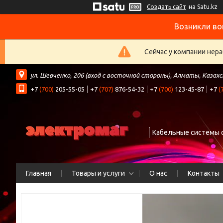
Создать сайт
на Satu.kz
Возникли во
Сейчас у компании нера
ул. Шевченко, 206 (вход с восточной стороны), Алматы, Казах
+7
(700)
205-55-05
+7
(707)
876-54-32
+7
(700)
123-45-87
+7
(
Кабельные системы 
Главная
Товары и услуги
О нас
Контакты