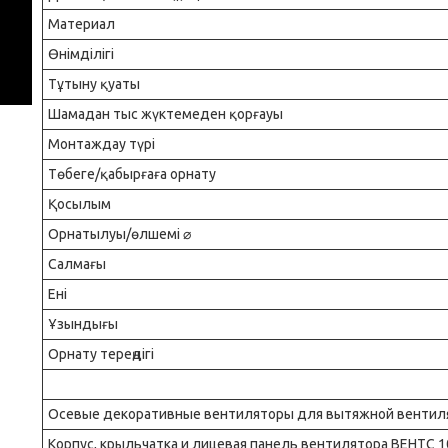
Материал
Өнімділігі
Тұтыну қуаты
Шамадан тыс жүктемеден қорғауы
Монтаждау түрі
Төбеге/қабырғаға орнату
Қосылым
Орнатылуы/өлшемі ⌀
Салмағы
Ені
Ұзындығы
Орнату тереңдігі
Осевые декоративные вентиляторы для вытяжной вентиля
Корпус, крыльчатка и лицевая панель вентилятора ВЕНТС 1