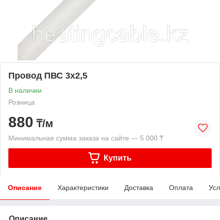
Провод ПВС 3х2,5
В наличии
Розница
880
₸/м
Минимальная сумма заказа на сайте — 5 000 ₸
Купить
Описание
Характеристики
Доставка
Оплата
Усл
Описание