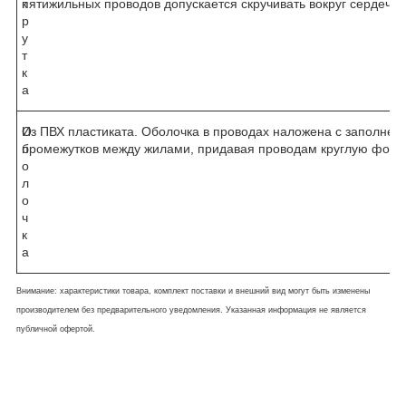
к
пятижильных проводов допускается скручивать вокруг сердечни
р
у
т
к
а
О
Из ПВХ пластиката. Оболочка в проводах наложена с заполнен
б
промежутков между жилами, придавая проводам круглую форм
о
л
о
ч
к
а
Внимание: характеристики товара, комплект поставки и внешний вид могут быть изменены
производителем без предварительного уведомления. Указанная информация не является
публичной офертой.