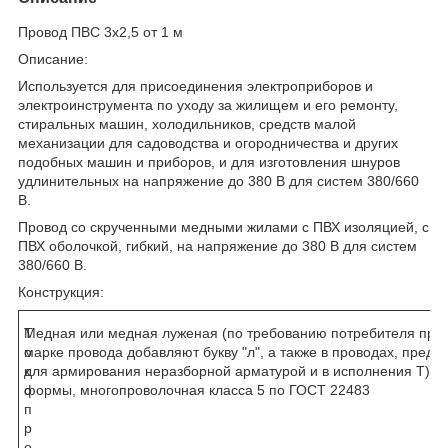
Провод ПВС 3х2,5 от 1 м
Описание:
Используется для присоединения электроприборов и
электроинструмента по уходу за жилищем и его ремонту,
стиральных машин, холодильников, средств малой
механизации для садоводства и огородничества и других
подобных машин и приборов, и для изготовления шнуров
удлинительных на напряжение до 380 В для систем 380/660
В.
Провод со скрученными медными жилами с ПВХ изоляцией, с
ПВХ оболочкой, гибкий, на напряжение до 380 В для систем
380/660 В.
Конструкция:
Т
Медная или медная луженая (по требованию потребителя при з
о
марке провода добавляют букву "л", а также в проводах, пред
к
для армирования неразборной арматурой и в исполнения Т), к
о
формы, многопроволочная класса 5 по ГОСТ 22483
п
р
о