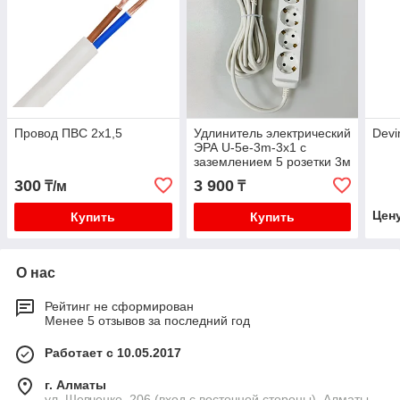
Провод ПВС 2х1,5
Удлинитель электрический
Devi
ЭРА U-5e-3m-3x1 с
заземлением 5 розетки 3м
ПВС 3x1мм2 16А
300
3 900
₸/м
₸
Цен
Купить
Купить
О нас
Рейтинг не сформирован
Менее 5 отзывов за последний год
Работает с 10.05.2017
г. Алматы
ул. Шевченко, 206 (вход с восточной стороны), Алматы,