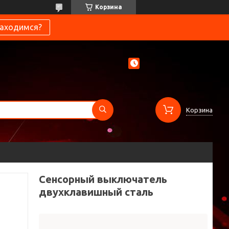
Корзина
находимся?
Корзина
Cенсорный выключатель
двухклавишный сталь