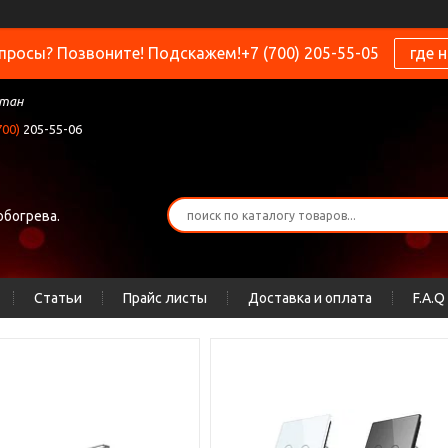
просы? Позвоните! Подскажем!+7 (700) 205-55-05
где 
стан
700)
205-55-06
обогрева.
Статьи
Прайс листы
Доставка и оплата
F.A.Q