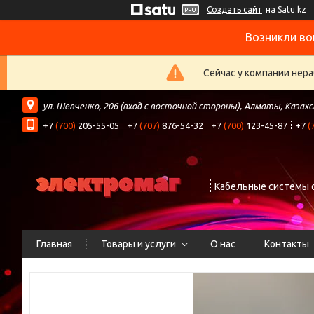
Создать сайт
на Satu.kz
Возникли во
Сейчас у компании нера
ул. Шевченко, 206 (вход с восточной стороны), Алматы, Казах
+7
(700)
205-55-05
+7
(707)
876-54-32
+7
(700)
123-45-87
+7
(
Кабельные системы 
Главная
Товары и услуги
О нас
Контакты