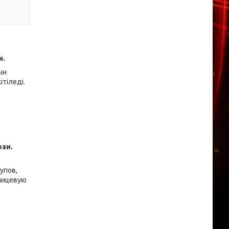
н.
ын
ітіледі.
юзи.
упов,
 лицевую