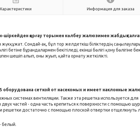
Характеристики
Информация для заказа
ын-шіркейден қорғау торымен көлбеу жалюзимен жабдықталға
 жүкқұжат. Сондай-ақ, бұл тор желдеткіш біліктердің саңылаулар
гі бетіне бұрандалармен бекітіледі, екінші бөлігі қону бөлігіне бек
ен шешіп алып, оны жуып, қайта орнату жеткілікті.
5 оборудована сеткой от насекомых и имеет наклонные жал
яжных системах вентиляции. Также эта решетка используется для
двух частей - одна часть крепиться к поверхности с помощью шур
тки решетки достаточно с помощью плоской отвертки отщелкнуть
- белый.