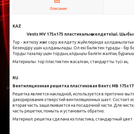
Описание
KAZ
Vents MV 175х175 пластикалық желдеткіші. Шыб
Тор - жеткізу және сору желдету жүйелерінде қолданылатын
безендіру үшін қолданылады. Ол екі бөліктен тұрады - бір бөлі
Торды тазалау үшін тордың алдыңғы бөлігін жалпақ бұрағышп
Материалы: тор пластиктен жасалған, стандартты түсі ақ.
RU
Вентиляционная решетка пластиковая Вентс МВ 175х17
Решетка является накладной, используется в приточно-выт
декорирования отверстий вентиляционных шахт. Состоит из 
вторая часть защелкивается на посадочной части. Для чис
часть решетки, помыть и установить обратно.
Материал: решетка сделана из пластика, стандартный цвет 