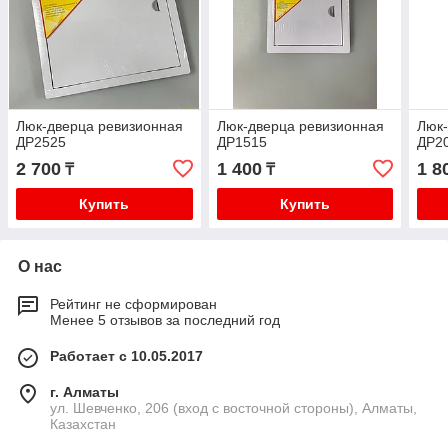
Люк-дверца ревизионная
Люк-дверца ревизионная
Люк-
ДР2525
ДР1515
ДР2
2 700
1 400
1 8
₸
₸
Купить
Купить
О нас
Рейтинг не сформирован
Менее 5 отзывов за последний год
Работает с 10.05.2017
г. Алматы
ул. Шевченко, 206 (вход с восточной стороны), Алматы,
Казахстан