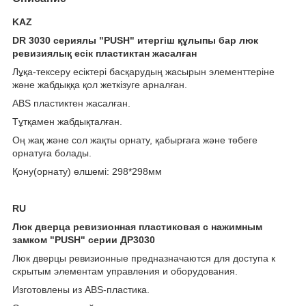
KAZ
DR
3030 сериялы "PUSH" итергіш құлыпы бар люк
ревизиялық есік пластик
тан жасалған
Лұқа-тексеру есіктері басқарудың жасырын элементтеріне
және жабдыққа қол жеткізуге арналған.
ABS пластиктен жасалған.
Тұтқамен жабдықталған.
Оң жақ және сол жақты орнату, қабырғаға және төбеге
орнатуға болады.
Қону(орнату) өлшемі: 298*298мм
RU
Люк дверца ревизионная пластиковая с нажимным
замком "PUSH" серии ДР3030
Люк дверцы ревизионные предназначаются для доступа к
скрытым элементам управления и оборудования.
Изготовлены из ABS-пластика.