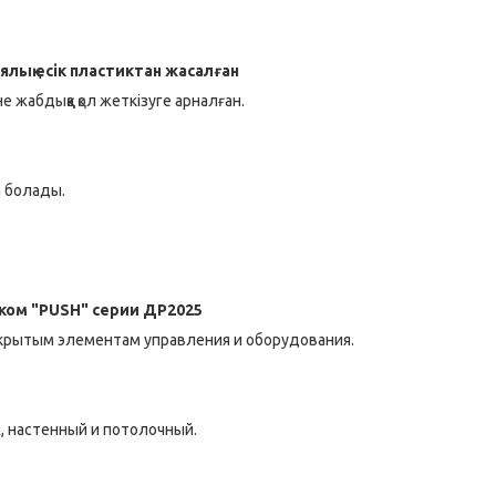
лық есік пластик
тан жасалған
 жабдыққа қол жеткізуге арналған.
а болады.
ком "PUSH" серии ДР2025
крытым элементам управления и оборудования.
, настенный и потолочный.