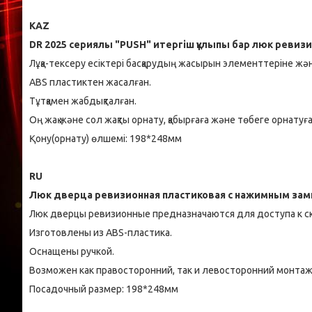
KAZ
DR
2025 сериялы "PUSH" итергіш құлыпы бар люк ревизия
Лұқа-тексеру есіктері басқарудың жасырын элементтеріне және
ABS пластиктен жасалған.
Тұтқамен жабдықталған.
Оң жақ және сол жақты орнату, қабырғаға және төбеге орнатуғ
Қону(орнату) өлшемі: 198*248мм
RU
Люк дверца ревизионная пластиковая с нажимным зам
Люк дверцы ревизионные предназначаются для доступа к с
Изготовлены из ABS-пластика.
Оснащены ручкой.
Возможен как правосторонний, так и левосторонний монтаж
Посадочный размер: 198*248мм