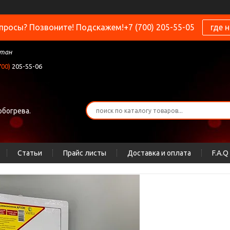
просы? Позвоните! Подскажем!+7 (700) 205-55-05
где 
стан
700)
205-55-06
обогрева.
Статьи
Прайс листы
Доставка и оплата
F.A.Q