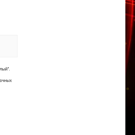
лый".
рочных