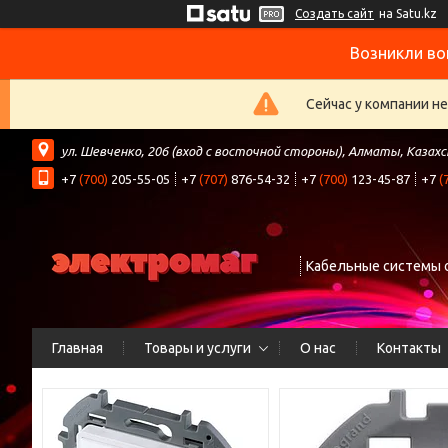
Создать сайт
на Satu.kz
Возникли во
Сейчас у компании н
ул. Шевченко, 206 (вход с восточной стороны), Алматы, Казах
+7
(700)
205-55-05
+7
(707)
876-54-32
+7
(700)
123-45-87
+7
(
Кабельные системы 
Главная
Товары и услуги
О нас
Контакты