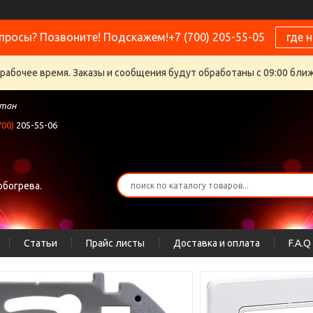
просы? Позвоните! Подскажем!+7 (700) 205-55-05
где 
ерабочее время. Заказы и сообщения будут обработаны с 09:00 бли
стан
700)
205-55-06
обогрева.
Статьи
Прайс листы
Доставка и оплата
F.A.Q