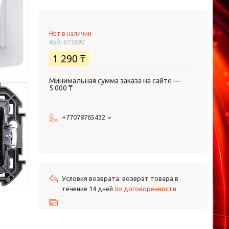
Нет в наличии
Код:
673890
1 290 ₸
Минимальная сумма заказа на сайте —
5 000 ₸
+77078765432
возврат товара в
течение 14 дней
по договоренности