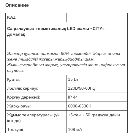
Описание
KAZ
Саңылаусыз герметикалық LED шамы «CITY» -
домалақ
Электр қуатын шамамен 90% үнемдейді. Жарық ағыны
және тиімділігі жоғары жарықдиодты шам.
Жыпылықтайтын жарық, ультракүлгін және инфрақызыл
сәулесіз.
Қуаты:
15 Вт
Желілік кернеуі:
220В/50-60Гц
Қорғау дәрежесі:
IP 44
Жарқырауы:
6000-6500K
Жұмыс температурасы (үй
+5-тен + 50 градусқа дейін
ішінде)
Ток күші:
109 мА