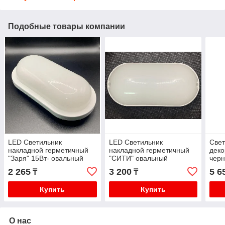
Подобные товары компании
LED Светильник
LED Светильник
Свет
накладной герметичный
накладной герметичный
дек
"Заря" 15Вт- овальный
"СИТИ" овальный
чер
2 265
3 200
5 6
₸
₸
Купить
Купить
О нас