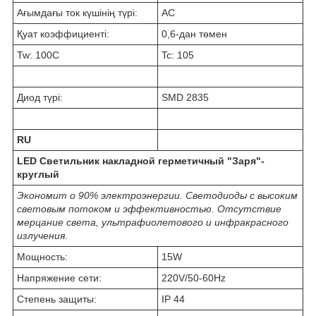
Ағымдағы ток күшінің түрі:
АС
Қуат коэффициенті:
0,6-дан төмен
Tw: 100C
Tc: 105
Диод түрі:
SMD 2835
RU
LED Светильник накладной герметичный "Заря"-
круглый
Экономит о 90% электроэнергии. Светодиоды с высоким
световым потоком и эффективностью. Отсутствие
мерцание света, ультрафиолетового и инфракрасного
излучения.
Мощность:
15W
Напряжение сети:
220V/50-60Hz
Степень защиты:
IP 44